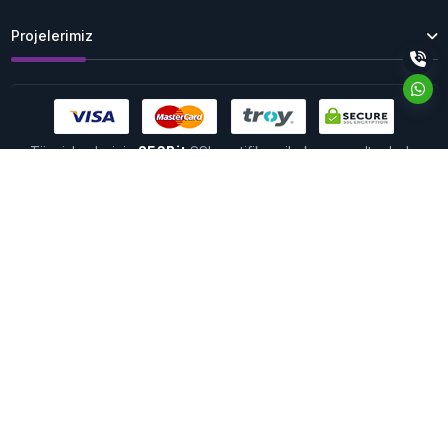
Projelerimiz
Tüm işlemleriniz
256Bit
SSL sertifikası ile koruma altındadır.
Copyright © 2026 Digiweb Teknoloji Hiz. Ltd. Şti. | Her Hakkı Saklıdır.
Kullanım Koşulları
Gizlilik Politikası
Çerez Kullanımı
Sizlere daha iyi bir hizmet
sunabilmek için sitemizde
çerezlerden faydalanıyoruz.
Sitemizi kullanmaya devam
ederek çerezleri kullanmamıza izin vermiş
Çerez
olursunuz. Detaylı bilgi için
Politikamızı
inceleyebilirsiniz.
Tamam