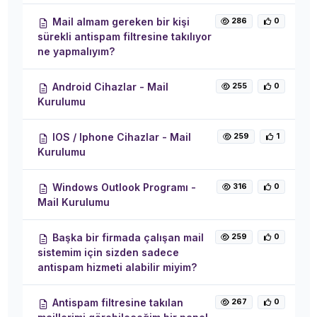
Mail almam gereken bir kişi
286
0
sürekli antispam filtresine takılıyor
ne yapmalıyım?
Android Cihazlar - Mail
255
0
Kurulumu
IOS / Iphone Cihazlar - Mail
259
1
Kurulumu
Windows Outlook Programı -
316
0
Mail Kurulumu
Başka bir firmada çalışan mail
259
0
sistemim için sizden sadece
antispam hizmeti alabilir miyim?
Antispam filtresine takılan
267
0