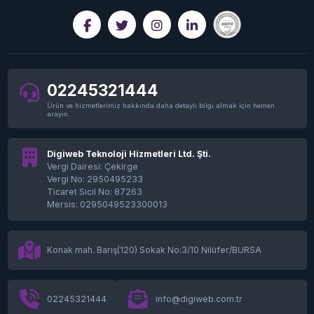
02245321444
Ürün ve hizmetlerimiz hakkında daha detaylı bilgi almak için hemen
arayın.
Digiweb Teknoloji Hizmetleri Ltd. Şti.
Vergi Dairesi: Çekirge
Vergi No: 2950495233
Ticaret Sicil No: 87263
Mersis: 0295049523300013
Konak mah. Barış(120) Sokak No:3/10 Nilüfer/BURSA
02245321444
info@digiweb.com.tr