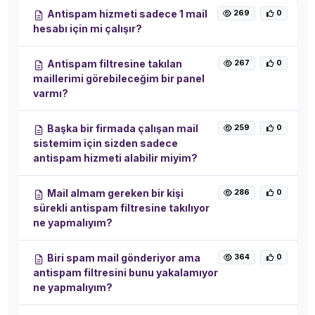
Antispam hizmeti sadece 1 mail
269
0
hesabı için mi çalışır?
Antispam filtresine takılan
267
0
maillerimi görebileceğim bir panel
varmı?
Başka bir firmada çalışan mail
259
0
sistemim için sizden sadece
antispam hizmeti alabilir miyim?
Mail almam gereken bir kişi
286
0
sürekli antispam filtresine takılıyor
ne yapmalıyım?
Biri spam mail gönderiyor ama
364
0
antispam filtresini bunu yakalamıyor
ne yapmalıyım?