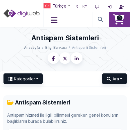
Türkçe
₺ TRY
▼
0
Antispam Sistemleri
Anasayfa
Bilgi Bankası
Antispam Sistemleri
Kategoriler
Ara
Antispam Sistemleri
Antispam hizmeti ile ilgili bilinmesi gereken genel konuların
başlıklarını burada bulabilirsiniz.