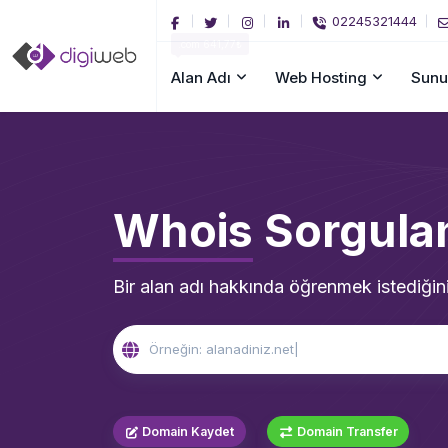
02245321444
.com 641,77₺
Alan Adı
Web Hosting
Sunu
Whois
Sorgula
Bir alan adı hakkında öğrenmek istediğin
Domain Kaydet
Domain Transfer