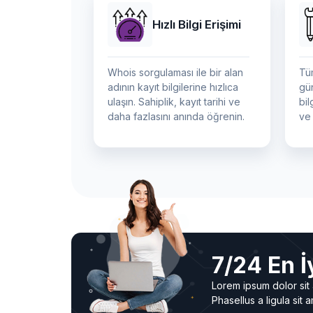
Hızlı Bilgi Erişimi
Whois sorgulaması ile bir alan
Tüm
adının kayıt bilgilerine hızlıca
gü
ulaşın. Sahiplik, kayıt tarihi ve
bil
daha fazlasını anında öğrenin.
ve 
7/24 En İ
Lorem ipsum dolor sit 
Phasellus a ligula sit a