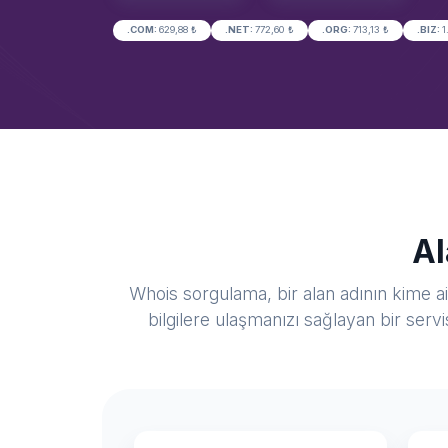
.COM:
629,88 ₺
.NET:
772,60 ₺
.ORG:
713,13 ₺
.BIZ:
1
Al
Whois sorgulama, bir alan adının kime ait
bilgilere ulaşmanızı sağlayan bir serv