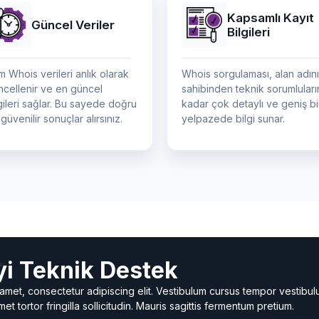
Kapsamlı Kayıt
Güncel Veriler
Bilgileri
 Whois verileri anlık olarak
Whois sorgulaması, alan adın
ncellenir ve en güncel
sahibinden teknik sorumluları
gileri sağlar. Bu sayede doğru
kadar çok detaylı ve geniş bi
güvenilir sonuçlar alırsınız.
yelpazede bilgi sunar.
yi Teknik Destek
amet, consectetur adipiscing elit. Vestibulum cursus tempor vestibul
met tortor fringilla sollicitudin. Mauris sagittis fermentum pretium.