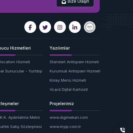
Bize Ulaşın
ucu Hizmetleri
Yazılımlar
location Hizmeti
Standart Antispam Hizmeti
al Sunucular - Yurtdışı
Kurumsal Antispam Hizmeti
Kolay Menü Hizmeti
Vcard Dijital Kartvizit
leşmeler
Projelerimiz
.K.K. Aydınlatma Metni
www.digimekan.com
afeli Satış Sözleşmesi
www.myip.com.tr