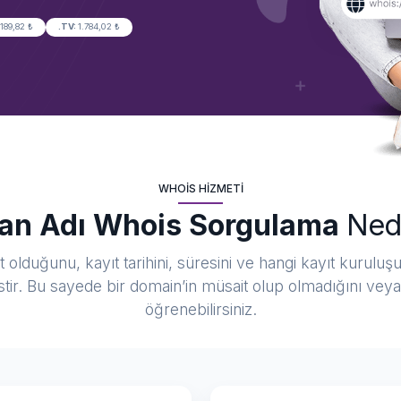
.189,82 ₺
.TV:
1.784,02 ₺
WHOIS HIZMETI
an Adı Whois Sorgulama
Ned
 olduğunu, kayıt tarihini, süresini ve hangi kayıt kuruluşu
istir. Bu sayede bir domain’in müsait olup olmadığını veya 
öğrenebilirsiniz.