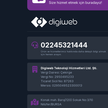
Size hizmet etmek için buradayız!
02245321444
Ürün ve hizmetlerimiz hakkında daha detaylı bilgi almak
için hemen arayın.
Digiweb Teknoloji Hizmetleri Ltd. Şti.
Vergi Dairesi: Çekirge
Vergi No: 2950495233
Ticaret Sicil No: 87263
Mersis: 0295049523300013
Konak mah. Barış(120) Sokak No:3/10
Nilüfer/BURSA