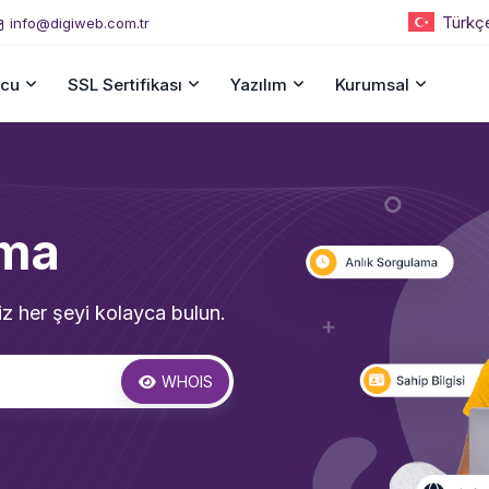
Türkç
info@digiweb.com.tr
cu
SSL Sertifikası
Yazılım
Kurumsal
ma
iz her şeyi kolayca bulun.
WHOIS