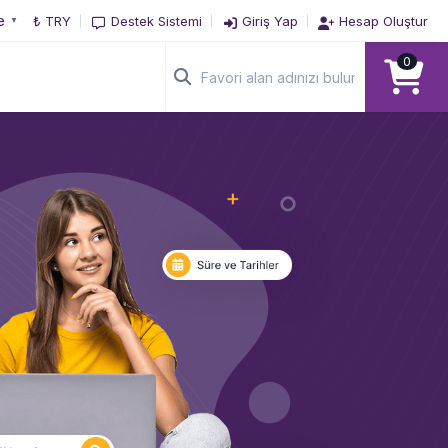
e
₺ TRY
Destek Sistemi
Giriş Yap
Hesap Oluştur
▼
0