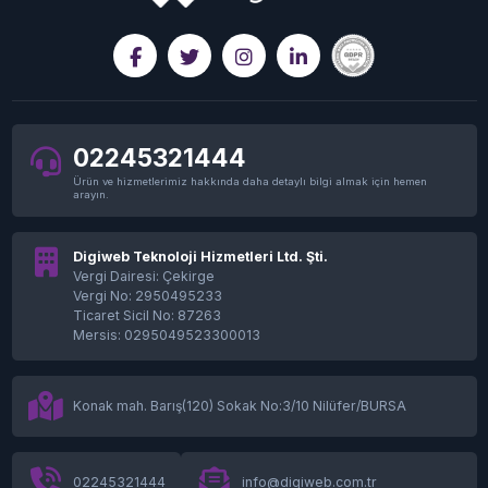
02245321444
Ürün ve hizmetlerimiz hakkında daha detaylı bilgi almak için hemen
arayın.
Digiweb Teknoloji Hizmetleri Ltd. Şti.
Vergi Dairesi: Çekirge
Vergi No: 2950495233
Ticaret Sicil No: 87263
Mersis: 0295049523300013
Konak mah. Barış(120) Sokak No:3/10 Nilüfer/BURSA
02245321444
info@digiweb.com.tr