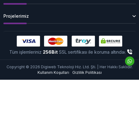
Projelerimiz
Tüm işlemleriniz
256Bit
SSL sertifikası ile koruma altındadır.
Copyright © 2026 Digiweb Teknoloji Hiz. Ltd. Şti. | Her Hakkı Saklıdır.
Kullanım Koşulları
Gizlilik Politikası
Çerez Kullanımı
Sizlere daha iyi bir hizmet
sunabilmek için sitemizde
çerezlerden faydalanıyoruz.
Sitemizi kullanmaya devam
ederek çerezleri kullanmamıza izin vermiş
Çerez
olursunuz. Detaylı bilgi için
Politikamızı
inceleyebilirsiniz.
Tamam