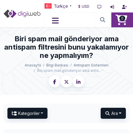
Türkçe
$ USD
▼
0
Biri spam mail gönderiyor ama
antispam filtresini bunu yakalamıyor
ne yapmalıyım?
Anasayfa
Bilgi Bankası
Antispam Sistemleri
Biri spam mail gönderiyor ama antis...
Kategoriler
Ara