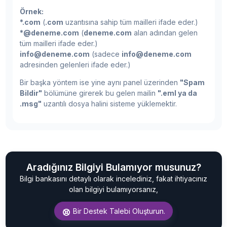
Örnek:
*.com
(
.com
uzantısına sahip tüm mailleri ifade eder.)
*@deneme.com
(
deneme.com
alan adından gelen
tüm mailleri ifade eder.)
info@deneme.com
(sadece
info@deneme.com
adresinden gelenleri ifade eder.)
Bir başka yöntem ise yine aynı panel üzerinden
"Spam
Bildir"
bölümüne girerek bu gelen mailin
".eml ya da
.msg"
uzantılı dosya halini sisteme yüklemektir.
Aradığınız Bilgiyi Bulamıyor musunuz?
Bilgi bankasını detaylı olarak incelediniz, fakat ihtiyacınız
olan bilgiyi bulamıyorsanız,
Bir Destek Talebi Oluşturun.