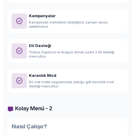
Kampanyalar
Kampanyalı menülerini dilediğiniz zaman revize
edebilirsiniz.
Dil Desteği
Türkçe, İngilizce ve Arapça olmak üzere 3 dil desteği
mevcuttur.
Karanlık Mod
Bir çok mobil uygulamada olduğu gibi karanlık mod
desteği mevcuttur.
Kolay Menü - 2
Nasıl Çalışır?