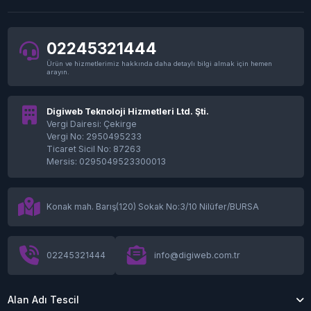
02245321444
Ürün ve hizmetlerimiz hakkında daha detaylı bilgi almak için hemen
arayın.
Digiweb Teknoloji Hizmetleri Ltd. Şti.
Vergi Dairesi: Çekirge
Vergi No: 2950495233
Ticaret Sicil No: 87263
Mersis: 0295049523300013
Konak mah. Barış(120) Sokak No:3/10 Nilüfer/BURSA
02245321444
info@digiweb.com.tr
Alan Adı Tescil